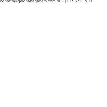
contato@gelonabagagem.com.br – (11) 96711-7811