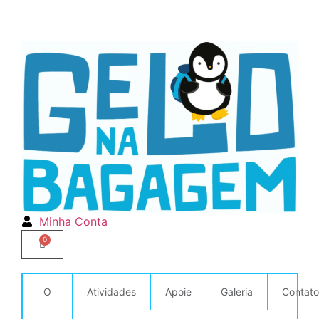
Minha Conta
O
Atividades
Apoie
Galeria
Contato